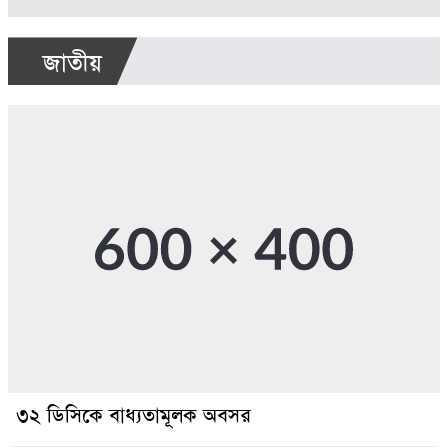
কক্সবাজার সাংস্কৃতিক কেন্দ্রের উদ্যোগে
জাতীয়
জুলাই গণঅভ্যুত্থান দিবস উদযাপন
কক্সবাজার সদর উপজেলা কমিউনিটি
পুলিশিং কমিটির উপদেষ্টা হলেন জেলা
যুবদল নেতা ফরিদুল আলম ফরিদ
৩২ ডিসিকে বাধ্যতামূলক অবসর