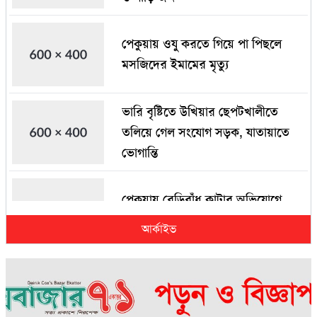
পেকুয়ায় ওযু করতে গিয়ে পা পিছলে
মসজিদের ইমামের মৃত্যু
ভারি বৃষ্টিতে উখিয়ার ছেপটখালীতে
তলিয়ে গেল সংযোগ সড়ক, যাতায়াতে
ভোগান্তি
পেকুয়ায় বেড়িবাঁধ কাটার অভিযোগে
জড়িতরা মামলা ঠেকাতে তৎপর
আর্কাইভ
৫ হাজার পিস ইয়াবাসহ কুতুবদিয়ায়
মাদক ব্যবসায়ী আটক