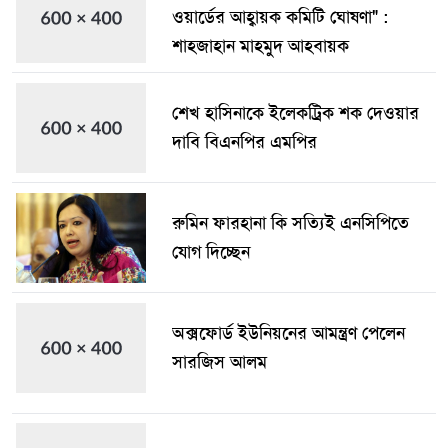
ওয়ার্ডের আহ্বায়ক কমিটি ঘোষণা" :
শাহজাহান মাহমুদ আহবায়ক
শেখ হাসিনাকে ইলেকট্রিক শক দেওয়ার
দাবি বিএনপির এমপির
রুমিন ফারহানা কি সত্যিই এনসিপিতে
যোগ দিচ্ছেন
অক্সফোর্ড ইউনিয়নের আমন্ত্রণ পেলেন
সারজিস আলম