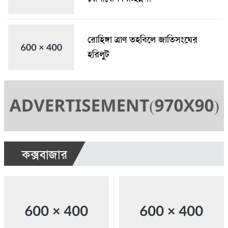
রোহিঙ্গা ত্রাণ তহবিলে জাতিসংঘের
হরিলুট
কক্সবাজার